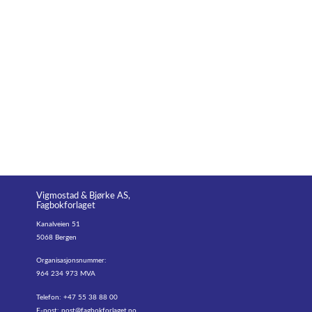
Vigmostad & Bjørke AS,
Fagbokforlaget
Kanalveien 51
5068 Bergen
Organisasjonsnummer:
964 234 973 MVA
Telefon: +47 55 38 88 00
E-post:
post@fagbokforlaget.no