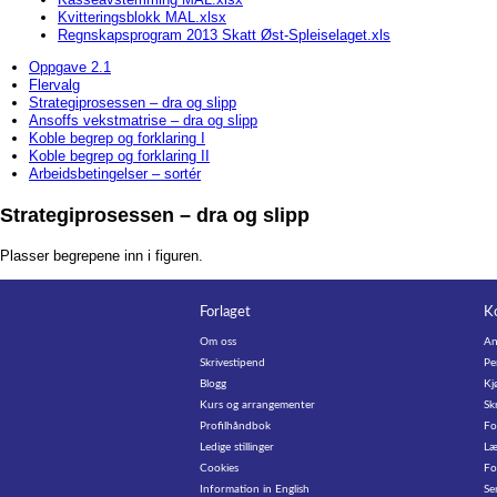
Kvitteringsblokk MAL.xlsx
Regnskapsprogram 2013 Skatt Øst-Spleiselaget.xls
Oppgave 2.1
Flervalg
Strategiprosessen – dra og slipp
Ansoffs vekstmatrise – dra og slipp
Koble begrep og forklaring I
Koble begrep og forklaring II
Arbeidsbetingelser – sortér
Strategiprosessen – dra og slipp
Plasser begrepene inn i figuren.
Forlaget
K
Om oss
An
Skrivestipend
Pe
Blogg
Kj
Kurs og arrangementer
Sk
Profilhåndbok
Fo
Ledige stillinger
Læ
Cookies
Fo
Information in English
Se