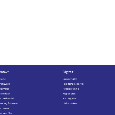
ontakt
Digitalt
satte
Brukerstøtte
rsonvern
Pålogging e-portal
øpsvilkår
Arbeidsrett.no
rive bok?
Migranorsk
r bokhandel
Kartleggeren
rer og foreleser
Unik-pakken
r presse
nd oss filer