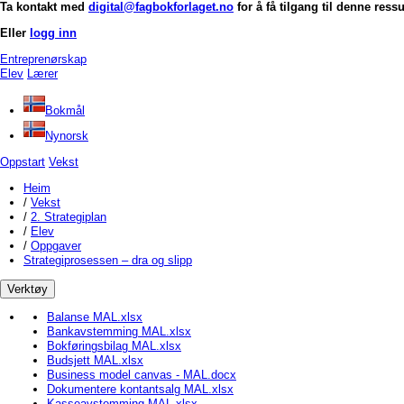
Ta kontakt med
digital@fagbokforlaget.no
for å få tilgang til denne ress
Eller
logg inn
Entreprenørskap
Elev
Lærer
Bokmål
Nynorsk
Oppstart
Vekst
Heim
/
Vekst
/
2. Strategiplan
/
Elev
/
Oppgaver
Strategiprosessen – dra og slipp
Verktøy
Balanse MAL.xlsx
Bankavstemming MAL.xlsx
Bokføringsbilag MAL.xlsx
Budsjett MAL.xlsx
Business model canvas - MAL.docx
Dokumentere kontantsalg MAL.xlsx
Kasseavstemming MAL.xlsx